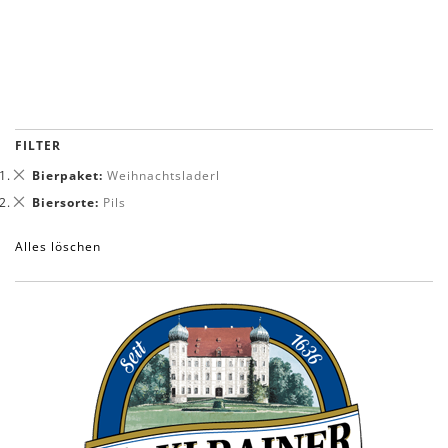
Nicht auf Lager
FILTER
Dies
Bierpaket
Weihnachtsladerl
entfernen
Dies
Biersorte
Pils
entfernen
Alles löschen