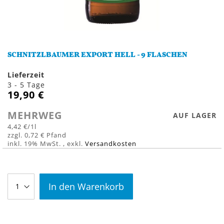
Zum
Anfang
SCHNITZLBAUMER EXPORT HELL - 9 FLASCHEN
der
Bildergalerie
Lieferzeit
springen
3 - 5 Tage
19,90 €
MEHRWEG
AUF LAGER
4,42 €
/1l
0,72 €
inkl. 19% MwSt.
,
exkl.
Versandkosten
In den Warenkorb