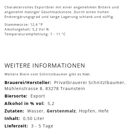
Charaktervolles Exportbier mit einer angenehmen Bittere und
angenehm malziger Geschmacksnote. Durch einen hohen
Endvergärungsgrad und lange Lagerung schlank und süffig.
Stammwürze: 12,4 °P
Alkoholgehalt: 5,2 Vol %
Temperaturempfehlung: 7 - 11 °C
WEITERE INFORMATIONEN
Weitere Biere vom Schnitzlbaumer gibt es
hier.
Mehr
Privatbrauerei Schnitzlbaumer,
Informationen
Mühlenstrasse 8, 83278 Traunstein
Export
5,2
Wasser,
Gerstenmalz
, Hopfen, Hefe
0,50 Liter
3 - 5 Tage