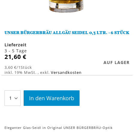
Zum
Anfang
UNSER BÜRGERBRÄU ALLGÄU SEIDEL 0,3 LTR. - 6 STÜCK
der
Bildergalerie
Lieferzeit
springen
3 - 5 Tage
21,60 €
AUF LAGER
3,60 €
/1Stück
inkl. 19% MwSt.
,
exkl.
Versandkosten
In den Warenkorb
Eleganter Glas-Seidl in Original UNSER BÜRGERBRÄU-Optik