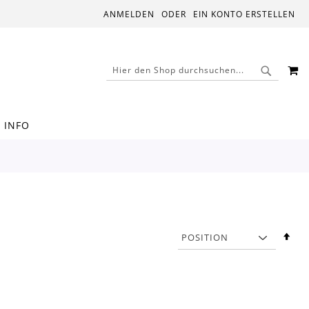
ANMELDEN
EIN KONTO ERSTELLEN
M
SUCHE
SUCHE
INFO
In
abs
Rei