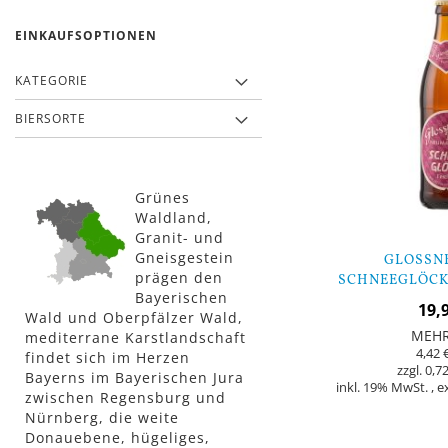
EINKAUFSOPTIONEN
KATEGORIE
BIERSORTE
Grünes
Waldland,
Granit- und
Gneisgestein
GLOSSN
prägen den
SCHNEEGLÖCKL
Bayerischen
FLAS
19,
Wald und Oberpfälzer Wald,
MEH
mediterrane Karstlandschaft
4,42 
findet sich im Herzen
0,72
Bayerns im Bayerischen Jura
inkl. 19% MwSt.
,
e
zwischen Regensburg und
Nürnberg, die weite
Nicht
Donauebene, hügeliges,
auf