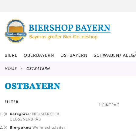
DIREKT
ZUM
INHALT
BIERE
OBERBAYERN
OSTBAYERN
SCHWABEN/ ALLG
HOME
OSTBAYERN
OSTBAYERN
FILTER
1
EINTRAG
Dies
Kategorie
NEUMARKTER
entfernen
GLOSSNERBRÄU
Dies
Bierpaket
Weihnachtsladerl
entfernen