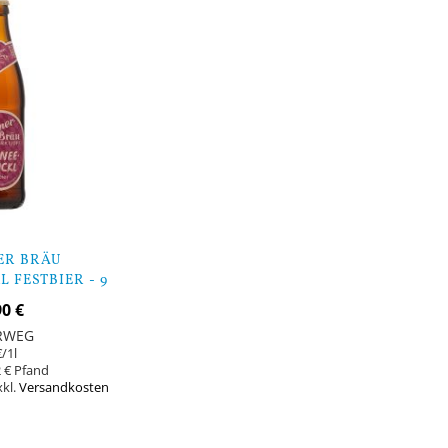
ER BRÄU
 FESTBIER - 9
CHEN
90 €
RWEG
€
/1l
 €
xkl.
Versandkosten