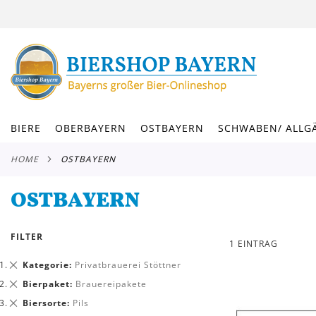
DIREKT
ZUM
INHALT
BIERE
OBERBAYERN
OSTBAYERN
SCHWABEN/ ALLG
HOME
OSTBAYERN
OSTBAYERN
FILTER
1
EINTRAG
Dies
Kategorie
Privatbrauerei Stöttner
entfernen
Dies
Bierpaket
Brauereipakete
entfernen
Dies
Biersorte
Pils
entfernen