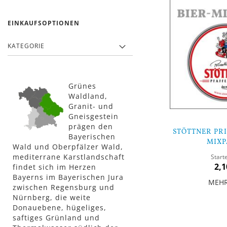
EINKAUFSOPTIONEN
KATEGORIE
Grünes
Waldland,
Granit- und
Gneisgestein
prägen den
STÖTTNER PR
Bayerischen
MIXP
Wald und Oberpfälzer Wald,
mediterrane Karstlandschaft
Start
2,1
findet sich im Herzen
Bayerns im Bayerischen Jura
MEH
zwischen Regensburg und
Nürnberg, die weite
In den Warenkorb
Donauebene, hügeliges,
saftiges Grünland und