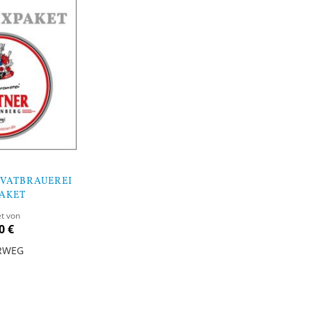
IVATBRAUEREI
AKET
et von
0 €
RWEG