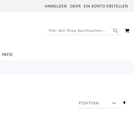
ANMELDEN
EIN KONTO ERSTELLEN
M
SUCHE
SUCHE
INFO
In
abs
Rei