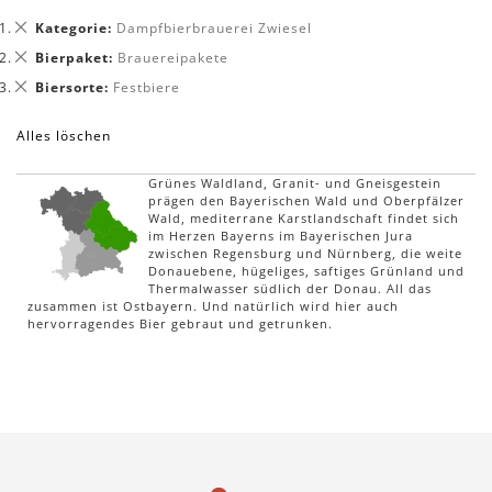
Dies
Kategorie
Dampfbierbrauerei Zwiesel
entfernen
Dies
Bierpaket
Brauereipakete
entfernen
Dies
Biersorte
Festbiere
entfernen
Alles löschen
Grünes Waldland, Granit- und Gneisgestein
prägen den Bayerischen Wald und Oberpfälzer
Wald, mediterrane Karstlandschaft findet sich
im Herzen Bayerns im Bayerischen Jura
zwischen Regensburg und Nürnberg, die weite
Donauebene, hügeliges, saftiges Grünland und
Thermalwasser südlich der Donau. All das
zusammen ist Ostbayern. Und natürlich wird hier auch
hervorragendes Bier gebraut und getrunken.