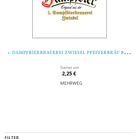
1
. DAMPFBIERBRAUEREI ZWIESEL PFEFFERBRÄU BIER-MIXPAKET
Startet von
2,25 €
MEHRWEG
In den Warenkorb
FILTER