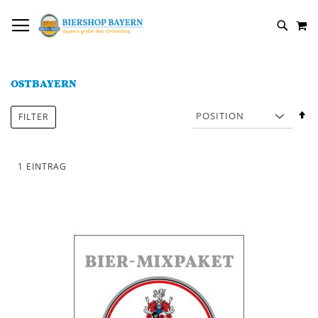
DIREKT
NAVIGATION UMSCHALTEN
M
ZUM
SUCH
INHALT
OSTBAYERN
In
FILTER
a
R
1
EINTRAG