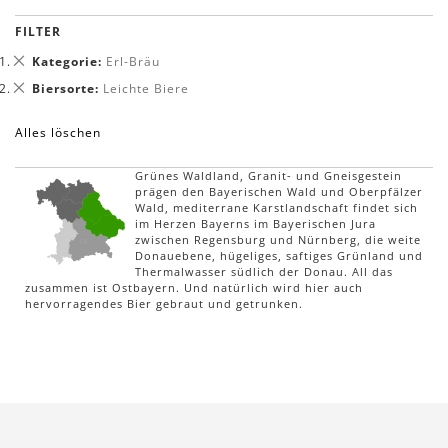
FILTER
Dies
Kategorie
Erl-Bräu
entfernen
Dies
Biersorte
Leichte Biere
entfernen
Alles löschen
Grünes Waldland, Granit- und Gneisgestein
prägen den Bayerischen Wald und Oberpfälzer
Wald, mediterrane Karstlandschaft findet sich
im Herzen Bayerns im Bayerischen Jura
zwischen Regensburg und Nürnberg, die weite
Donauebene, hügeliges, saftiges Grünland und
Thermalwasser südlich der Donau. All das
zusammen ist Ostbayern. Und natürlich wird hier auch
hervorragendes Bier gebraut und getrunken.