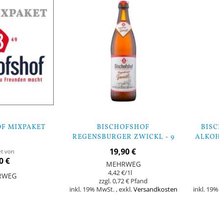
F MIXPAKET
BISCHOFSHOF
BISC
REGENSBURGER ZWICKL - 9
ALKOH
FLASCHEN
19,90 €
et von
0 €
MEHRWEG
4,42 €
/1l
RWEG
0,72 €
inkl. 19% MwSt.
,
exkl.
Versandkosten
inkl. 19
Nicht
Nicht
auf
auf