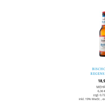
auf
Lager
BISCH
REGENS
BRUCKMANDL 
18,
MEH
6,36 
0,72
inkl. 19% MwSt.
,
e