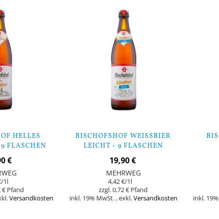
Lager
Lager
OF HELLES
BISCHOFSHOF WEISSBIER L
BIS
 9 FLASCHEN
EICHT - 9 FLASCHEN
90 €
19,90 €
RWEG
MEHRWEG
€
/1l
4,42 €
/1l
 €
0,72 €
xkl.
Versandkosten
inkl. 19% MwSt.
,
exkl.
Versandkosten
inkl. 19
Nicht
Nicht