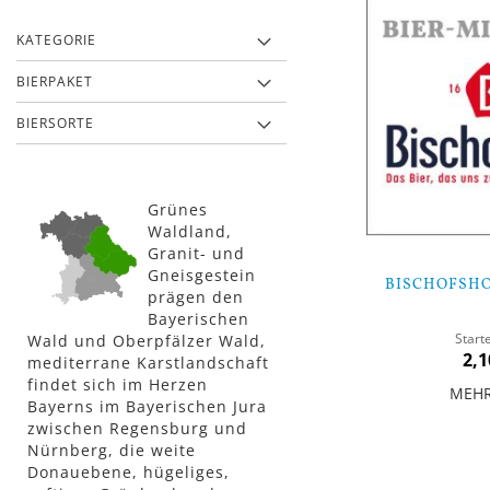
KATEGORIE
BIERPAKET
BIERSORTE
Grünes
Waldland,
Granit- und
Gneisgestein
BISCHOFSHO
prägen den
Bayerischen
Start
Wald und Oberpfälzer Wald,
2,1
mediterrane Karstlandschaft
findet sich im Herzen
MEH
Bayerns im Bayerischen Jura
zwischen Regensburg und
Nicht
Nürnberg, die weite
auf
Donauebene, hügeliges,
Lager