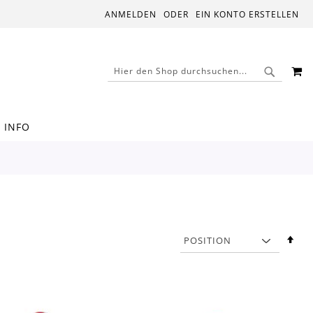
ANMELDEN
EIN KONTO ERSTELLEN
M
SUCHE
SUCHE
INFO
In
abs
Rei