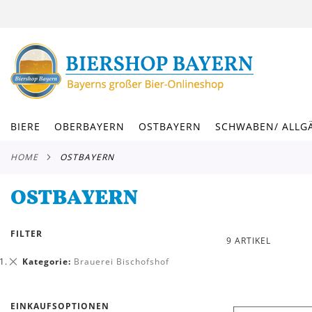
DIREKT
ZUM
INHALT
BIERE
OBERBAYERN
OSTBAYERN
SCHWABEN/ ALLG
HOME
OSTBAYERN
OSTBAYERN
FILTER
9
ARTIKEL
Dies
Kategorie
Brauerei Bischofshof
entfernen
EINKAUFSOPTIONEN