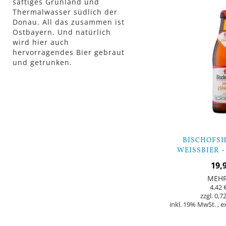
saftiges Grünland und
Thermalwasser südlich der
Donau. All das zusammen ist
Ostbayern. Und natürlich
wird hier auch
hervorragendes Bier gebraut
und getrunken.
BISCHOFSH
WEISSBIER -
19,
MEH
4,42 
0,72
inkl. 19% MwSt.
,
e
Nicht