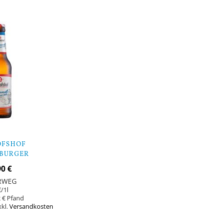
auf
auf
Lager
Lager
OFSHOF
BURGER
- 9 FLASCHEN
90 €
RWEG
€
/1l
 €
xkl.
Versandkosten