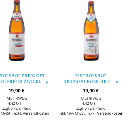
HOFSHOF FREIGEIST
BISCHOFSHOF
OLFREIES ZWICKL - 9
REGENSBURGER HELL - 9
FLASCHEN
FLASCHEN
19,90 €
19,90 €
MEHRWEG
MEHRWEG
4,42 €
/1l
4,42 €
/1l
0,72 €
0,72 €
% MwSt.
,
exkl.
Versandkosten
inkl. 19% MwSt.
,
exkl.
Versandkosten
Nicht
auf