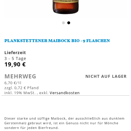
Zum
Anfang
PLANKSTETTENER MAIBOCK BIO - 9 FLASCHEN
der
Bildergalerie
Lieferzeit
springen
3 - 5 Tage
19,90 €
MEHRWEG
NICHT AUF LAGER
6,70 €
/1l
0,72 €
inkl. 19% MwSt.
,
exkl.
Versandkosten
Dieser starke und süffige Maibock, der ausschließlich aus dunklem
Gerstenmalz gebraut wird, ist ein Genuss nicht nur für Mönche
sondern für jeden Bierfreund.