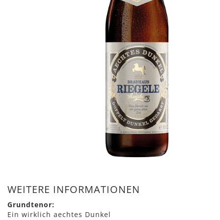
Zum
Anfang
WEITERE INFORMATIONEN
der
Bildergalerie
Grundtenor:
springen
Ein wirklich aechtes Dunkel