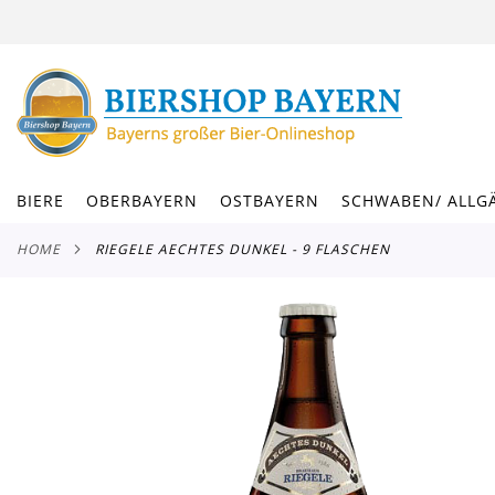
DIREKT
ZUM
INHALT
BIERE
OBERBAYERN
OSTBAYERN
SCHWABEN/ ALLG
HOME
RIEGELE AECHTES DUNKEL - 9 FLASCHEN
Zum
Ende
der
Bildergalerie
springen