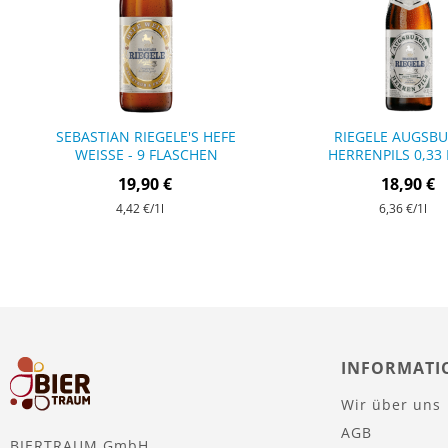
SEBASTIAN RIEGELE'S HEFE
RIEGELE AUGSB
WEISSE - 9 FLASCHEN
HERRENPILS 0,33 
FLASCHEN
19,90 €
18,90 €
4,42 €
/1l
6,36 €
/1l
INFORMATI
Wir über uns
AGB
BIERTRAUM GmbH