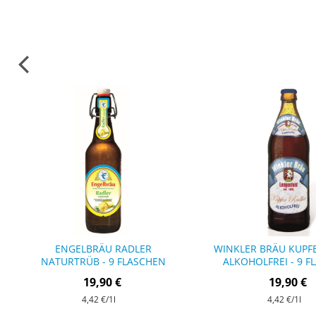
ENGELBRÄU RADLER
WINKLER BRÄU KUPF
NATURTRÜB - 9 FLASCHEN
ALKOHOLFREI - 9 F
19,90 €
19,90 €
4,42 €
/1l
4,42 €
/1l