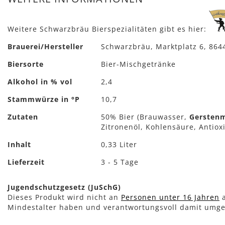
Weitere Schwarzbräu Bierspezialitäten gibt es hier:
Mehr
Brauerei/Hersteller
Schwarzbräu, Marktplatz 6, 86
Informationen
Biersorte
Bier-Mischgetränke
Alkohol in % vol
2,4
Stammwürze in °P
10,7
Zutaten
50% Bier (Brauwasser,
Gersten
Zitronenöl, Kohlensäure, Antiox
Inhalt
0,33 Liter
Lieferzeit
3 - 5 Tage
Jugendschutzgesetz (JuSchG)
Dieses Produkt wird nicht an
Personen unter 16 Jahren
a
Mindestalter haben und verantwortungsvoll damit umg