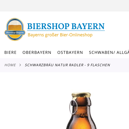
DIREKT
ZUM
INHALT
BIERE
OBERBAYERN
OSTBAYERN
SCHWABEN/ ALLG
HOME
SCHWARZBRÄU NATUR RADLER - 9 FLASCHEN
Zum
Ende
der
Bildergalerie
springen