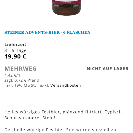
Zum
Anfang
STEINER ADVENTS-BIER - 9 FLASCHEN
der
Bildergalerie
Lieferzeit
springen
3 - 5 Tage
19,90 €
MEHRWEG
NICHT AUF LAGER
4,42 €
/1l
0,72 €
inkl. 19% MwSt.
,
exkl.
Versandkosten
Helles würziges Festbier, glänzend filtriert. Typisch
Schlossbrauerei Stein!
Der helle würzige Festbier-Sud wurde speziell zu