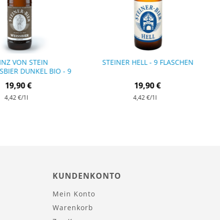
INZ VON STEIN
STEINER HELL - 9 FLASCHEN
BIER DUNKEL BIO - 9 F
LASCHEN
19,90 €
19,90 €
4,42 €
/1l
4,42 €
/1l
KUNDENKONTO
Mein Konto
Warenkorb