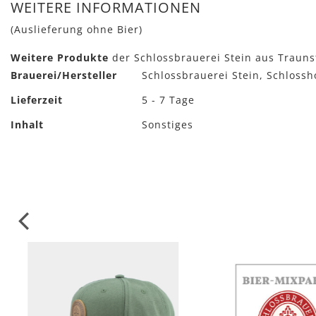
Anfang
WEITERE INFORMATIONEN
der
(Auslieferung ohne Bier)
Bildergalerie
springen
Weitere Produkte
der Schlossbrauerei Stein aus Trauns
Mehr
Brauerei/Hersteller
Schlossbrauerei Stein, Schlossh
Informationen
Lieferzeit
5 - 7 Tage
Inhalt
Sonstiges