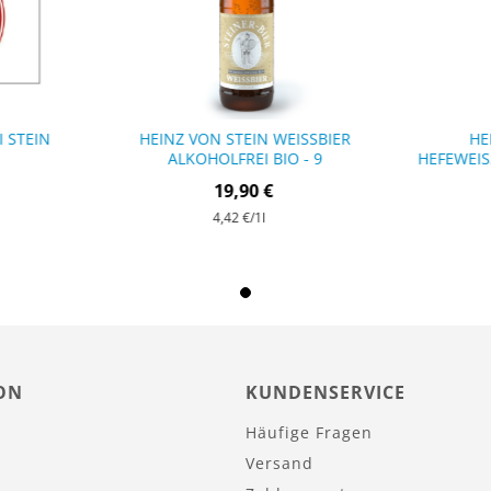
 STEIN
HEINZ VON STEIN WEISSBIER A
HE
LKOHOLFREI BIO - 9 F
HEFEWEISS
LASCHEN
19,90 €
4,42 €
/1l
ON
KUNDENSERVICE
Häufige Fragen
Versand