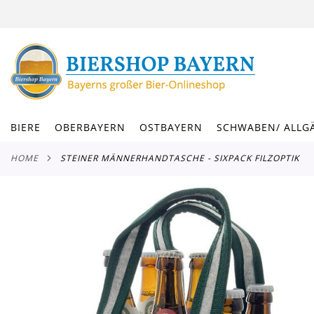
DIREKT
ZUM
INHALT
BIERE
OBERBAYERN
OSTBAYERN
SCHWABEN/ ALLG
HOME
STEINER MÄNNERHANDTASCHE - SIXPACK FILZOPTIK
Zum
Ende
der
Bildergalerie
springen