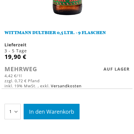
Zum
Anfang
WITTMANN DULTBIER 0,5 LTR. - 9 FLASCHEN
der
Bildergalerie
Lieferzeit
springen
3 - 5 Tage
19,90 €
MEHRWEG
AUF LAGER
4,42 €
/1l
0,72 €
inkl. 19% MwSt.
,
exkl.
Versandkosten
In den Warenkorb