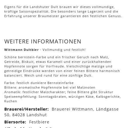
Eigens für die Landshuter Dult brauen wir dieses vollmundige,
kräftige Saisonspezialität. Die besonders lange Lagerzeit und die
Erfahrung unserer Braumeister garantieren den festlichen Genuss.
WEITERE INFORMATIONEN
Wittmann Dultbier
- Vollmundig und festlich!
Schöne bernstein-Farbe und ein frischer Geruch nach Malz,
Getreide, Biskuit, etwas Karamell und einer zurückhaltenden
Hopfennote sorgen für Vorfreude. Vielschichtige malzige und
getreidige Eindrücke werden von einer feinen Bittere harmonisch
balanciert. Weich und rund für eine zünftige Dult.
Farbe: festlich dunklere Bernsteinfarbe
Bittere: aromatische Hopfennote bei viel Malznoten
Aromatik: festlicher Malzcharakter; feine Bittere gibt Struktur
Speiseempfehlung: Sonntagsbraten, würzigen Käse, Kalbsgerichte,
Kuchen
Mehr
Brauerei Wittmann, Ländgasse
Informationen
50, 84028 Landshut
Festbiere