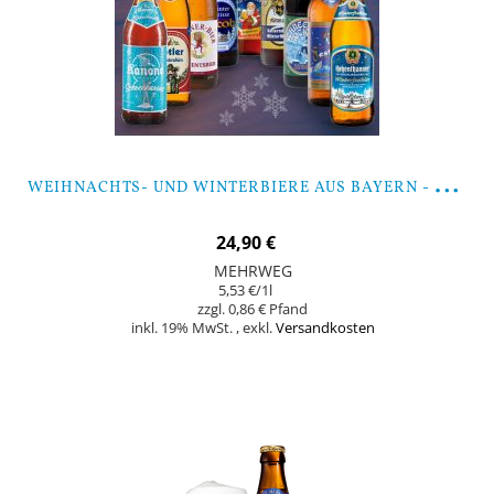
W
EIHNACHTS- UND WINTERBIERE AUS BAYERN - 9 FLASCHEN
24,90 €
MEHRWEG
5,53 €
/1l
0,86 €
inkl. 19% MwSt.
,
exkl.
Versandkosten
Nicht auf Lager