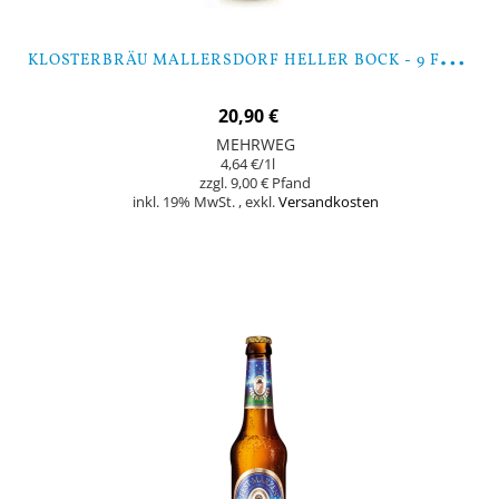
K
LOSTERBRÄU MALLERSDORF HELLER BOCK - 9 FLASCHEN
20,90 €
MEHRWEG
4,64 €
/1l
9,00 €
inkl. 19% MwSt.
,
exkl.
Versandkosten
Nicht auf Lager