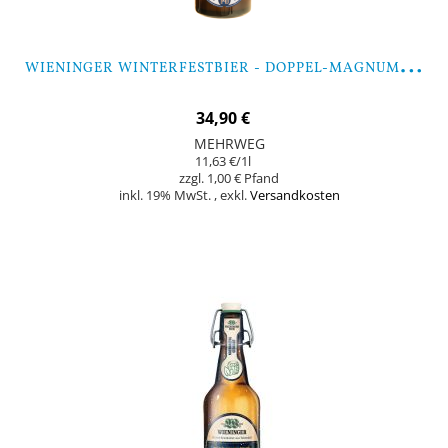
W
IENINGER WINTERFESTBIER - DOPPEL-MAGNUM 3 LITER
34,90 €
MEHRWEG
11,63 €
/1l
1,00 €
inkl. 19% MwSt.
,
exkl.
Versandkosten
Nicht auf Lager