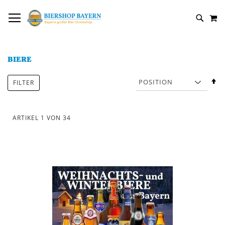
DIREKT
NAVIGATION UMSCHALTEN
M
ZUM
SUCH
INHALT
BIERE
In
FILTER
a
R
ARTIKEL
1
VON
34