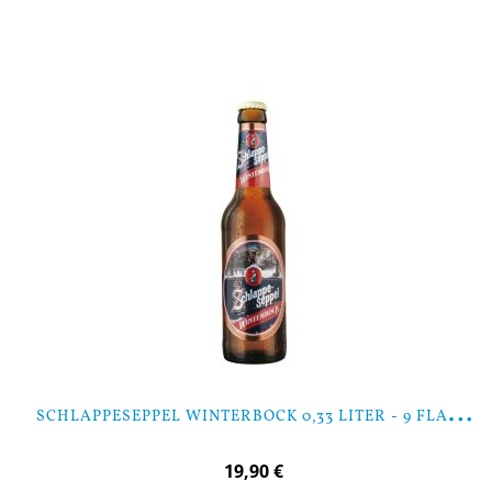
In den Warenkorb
S
CHLAPPESEPPEL WINTERBOCK 0,33 LITER - 9 FLASCHEN
19,90 €