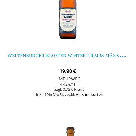
W
ELTENBURGER KLOSTER WINTER-TRAUM MÄRZEN - 9 FLASCHEN
19,90 €
MEHRWEG
4,42 €
/1l
0,72 €
inkl. 19% MwSt.
,
exkl.
Versandkosten
Nicht auf Lager