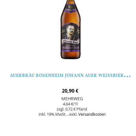
A
UERBRÄU ROSENHEIM JOHANN AUER WEISSBIER BOCK - 9 FLASCHEN
20,90 €
MEHRWEG
4,64 €
/1l
0,72 €
inkl. 19% MwSt.
,
exkl.
Versandkosten
Nicht auf Lager