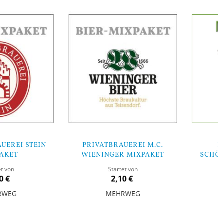
UEREI STEIN
PRIVATBRAUEREI M.C.
AKET
WIENINGER MIXPAKET
SCH
et von
Startet von
0 €
2,10 €
RWEG
MEHRWEG
In den Warenkorb
In den Warenk