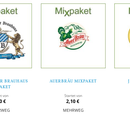
R BRAUHAUS
AUERBRÄU MIXPAKET
AKET
et von
Startet von
0 €
2,10 €
RWEG
MEHRWEG
In den Warenkorb
In den Warenk