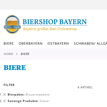
DIREKT
ZUM
INHALT
BIERE
OBERBAYERN
OSTBAYERN
SCHWABEN/ ALLG
HOME
BIERE
BIERE
FILTER
8
ARTIKEL
Dies
Bierpaket
Brauereipakete
entfernen
Dies
Sonstige Produkte
Gläser
entfernen