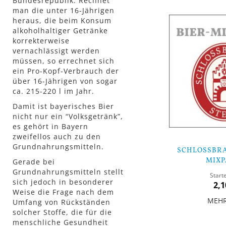
Bundesrepublik. Rechnet
man die unter 16-Jährigen
heraus, die beim Konsum
alkoholhaltiger Getränke
korrekterweise
vernachlässigt werden
müssen, so errechnet sich
ein Pro-Kopf-Verbrauch der
über 16-Jährigen von sogar
ca. 215-220 l im Jahr.
Damit ist bayerisches Bier
nicht nur ein “Volksgetränk”,
es gehört in Bayern
zweifellos auch zu den
Grundnahrungsmitteln.
SCHLOSSBRA
MIXP
Gerade bei
Grundnahrungsmitteln stellt
Start
sich jedoch in besonderer
2,1
Weise die Frage nach dem
MEH
Umfang von Rückständen
solcher Stoffe, die für die
menschliche Gesundheit
In den Warenkorb