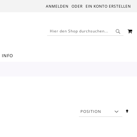
ANMELDEN
EIN KONTO ERSTELLEN
M
SUCHE
SUCHE
INFO
In
abs
Rei