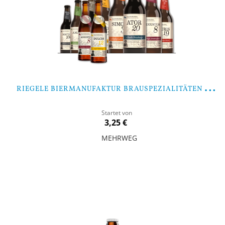
R
IEGELE BIERMANUFAKTUR BRAUSPEZIALITÄTEN MIXPAKET
Startet von
3,25 €
MEHRWEG
In den Warenkorb