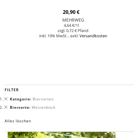
20,90 €
MEHRWEG
4,64 €
/1l
0,72 €
inkl. 19% MwSt.
,
exkl.
Versandkosten
In den Warenkorb
FILTER
Dies
Kategorie
Biersorten
entfernen
Dies
Biersorte
Weizenbock
entfernen
Alles löschen