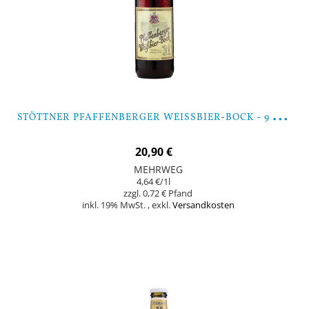
S
TÖTTNER PFAFFENBERGER WEISSBIER-BOCK - 9 FLASCHEN
20,90 €
MEHRWEG
4,64 €
/1l
0,72 €
inkl. 19% MwSt.
,
exkl.
Versandkosten
Nicht auf Lager