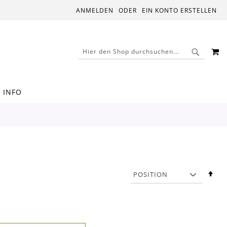
ANMELDEN
EIN KONTO ERSTELLEN
M
SUCHE
SUCHE
INFO
In
abs
Rei