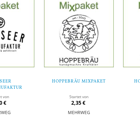
SEER
HOPPEBRÄU MIXPAKET
H
UFAKTUR
AKET
et von
Startet von
0 €
2,35 €
RWEG
MEHRWEG
In den Warenkorb
In den Warenk