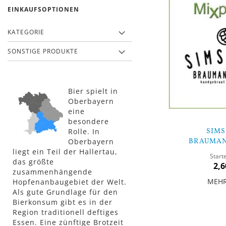
EINKAUFSOPTIONEN
KATEGORIE
SONSTIGE PRODUKTE
Bier spielt in
Oberbayern
eine
besondere
Rolle. In
SIMS
Oberbayern
BRAUMAN
liegt ein Teil der Hallertau,
MIXP
Start
das größte
2,6
zusammenhängende
MEH
Hopfenanbaugebiet der Welt.
Als gute Grundlage für den
Bierkonsum gibt es in der
In den Warenkorb
Region traditionell deftiges
Essen. Eine zünftige Brotzeit