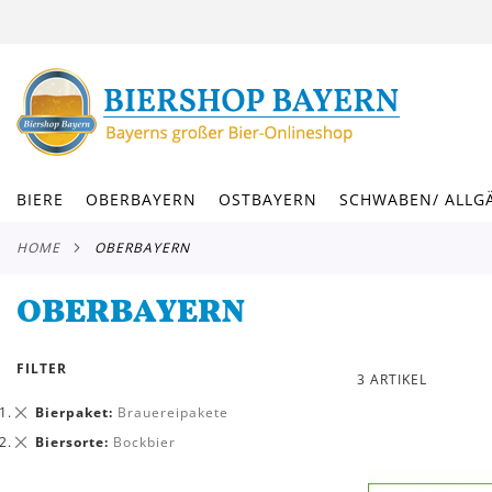
DIREKT
ZUM
INHALT
BIERE
OBERBAYERN
OSTBAYERN
SCHWABEN/ ALLG
HOME
OBERBAYERN
OBERBAYERN
FILTER
3
ARTIKEL
Dies
Bierpaket
Brauereipakete
entfernen
Dies
Biersorte
Bockbier
entfernen