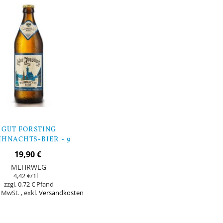
GUT FORSTING
HNACHTS-BIER - 9
FLASCHEN
19,90 €
MEHRWEG
4,42 €
/1l
0,72 €
% MwSt.
,
exkl.
Versandkosten