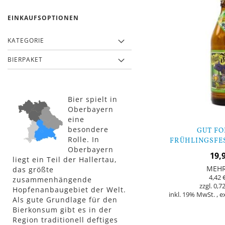
EINKAUFSOPTIONEN
KATEGORIE
BIERPAKET
Bier spielt in
Oberbayern
eine
besondere
GUT FO
Rolle. In
FRÜHLINGSFES
Oberbayern
FLAS
19,
liegt ein Teil der Hallertau,
MEH
das größte
4,42 
zusammenhängende
0,72
Hopfenanbaugebiet der Welt.
inkl. 19% MwSt.
,
e
Als gute Grundlage für den
Bierkonsum gibt es in der
Nicht
Region traditionell deftiges
auf