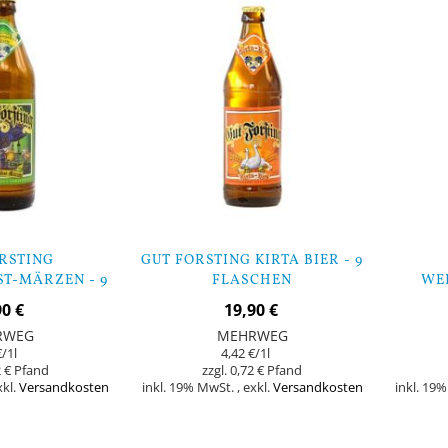
RSTING
GUT FORSTING KIRTA BIER - 9
T-MÄRZEN - 9
FLASCHEN
WEI
CHEN
90 €
19,90 €
RWEG
MEHRWEG
€
/1l
4,42 €
/1l
 €
0,72 €
xkl.
Versandkosten
inkl. 19% MwSt.
,
exkl.
Versandkosten
inkl. 19
Nicht
Nicht
auf
auf