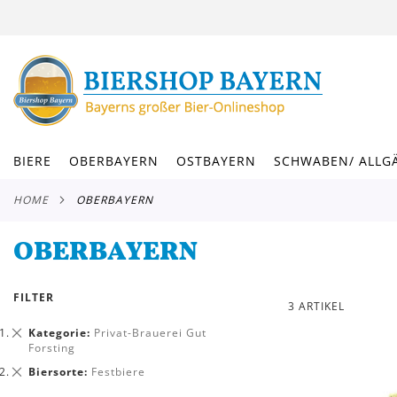
DIREKT
ZUM
INHALT
BIERE
OBERBAYERN
OSTBAYERN
SCHWABEN/ ALLG
HOME
OBERBAYERN
OBERBAYERN
FILTER
3
ARTIKEL
Dies
Kategorie
Privat-Brauerei Gut
entfernen
Forsting
Dies
Biersorte
Festbiere
entfernen