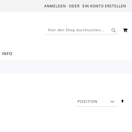
ANMELDEN
EIN KONTO ERSTELLEN
M
SUCHE
SUCHE
INFO
In
abs
Rei