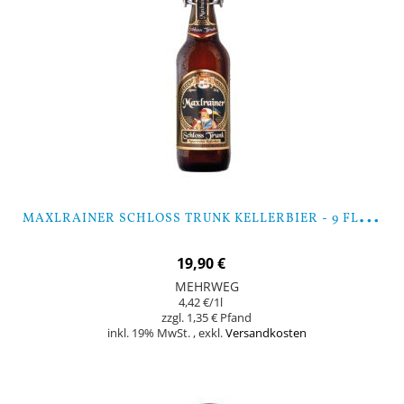
M
AXLRAINER SCHLOSS TRUNK KELLERBIER - 9 FLASCHEN
19,90 €
MEHRWEG
4,42 €
/1l
1,35 €
inkl. 19% MwSt.
,
exkl.
Versandkosten
Nicht auf Lager