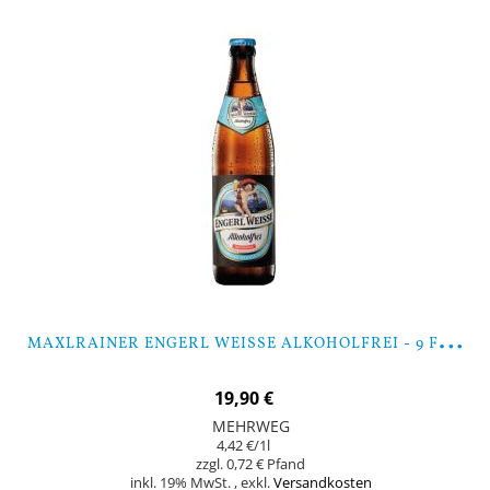
M
AXLRAINER ENGERL WEISSE ALKOHOLFREI - 9 FLASCHEN
19,90 €
MEHRWEG
4,42 €
/1l
0,72 €
inkl. 19% MwSt.
,
exkl.
Versandkosten