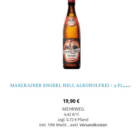
M
AXLRAINER ENGERL HELL ALKOHOLFREI - 9 FLASCHEN
19,90 €
MEHRWEG
4,42 €
/1l
0,72 €
inkl. 19% MwSt.
,
exkl.
Versandkosten
Nicht auf Lager