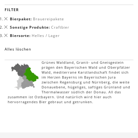
FILTER
Dies
Bierpaket
Brauereipakete
entfernen
Dies
Sonstige Produkte
Craftbier
entfernen
Dies
Biersorte
Helles / Lager
entfernen
Alles löschen
Grünes Waldland, Granit- und Gneisgestein
prägen den Bayerischen Wald und Oberpfälzer
Wald, mediterrane Karstlandschaft findet sich
im Herzen Bayerns im Bayerischen Jura
zwischen Regensburg und Nürnberg, die weite
Donauebene, hügeliges, saftiges Grünland und
Thermalwasser südlich der Donau. All das
zusammen ist Ostbayern. Und natürlich wird hier auch
hervorragendes Bier gebraut und getrunken.