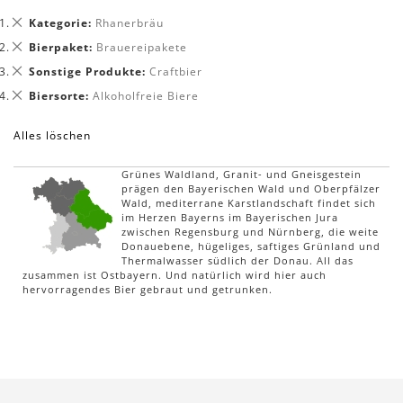
Dies
Kategorie
Rhanerbräu
entfernen
Dies
Bierpaket
Brauereipakete
entfernen
Dies
Sonstige Produkte
Craftbier
entfernen
Dies
Biersorte
Alkoholfreie Biere
entfernen
Alles löschen
Grünes Waldland, Granit- und Gneisgestein
prägen den Bayerischen Wald und Oberpfälzer
Wald, mediterrane Karstlandschaft findet sich
im Herzen Bayerns im Bayerischen Jura
zwischen Regensburg und Nürnberg, die weite
Donauebene, hügeliges, saftiges Grünland und
Thermalwasser südlich der Donau. All das
zusammen ist Ostbayern. Und natürlich wird hier auch
hervorragendes Bier gebraut und getrunken.