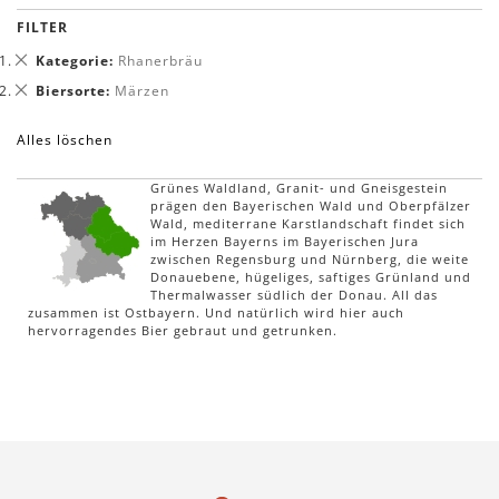
FILTER
Dies
Kategorie
Rhanerbräu
entfernen
Dies
Biersorte
Märzen
entfernen
Alles löschen
Grünes Waldland, Granit- und Gneisgestein
prägen den Bayerischen Wald und Oberpfälzer
Wald, mediterrane Karstlandschaft findet sich
im Herzen Bayerns im Bayerischen Jura
zwischen Regensburg und Nürnberg, die weite
Donauebene, hügeliges, saftiges Grünland und
Thermalwasser südlich der Donau. All das
zusammen ist Ostbayern. Und natürlich wird hier auch
hervorragendes Bier gebraut und getrunken.