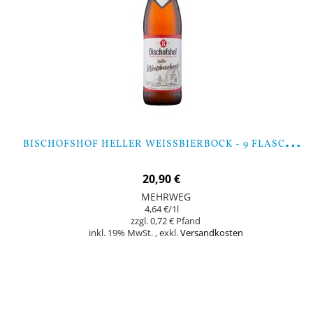
B
ISCHOFSHOF HELLER WEISSBIERBOCK - 9 FLASCHEN
20,90 €
MEHRWEG
4,64 €
/1l
0,72 €
inkl. 19% MwSt.
,
exkl.
Versandkosten
Nicht auf Lager