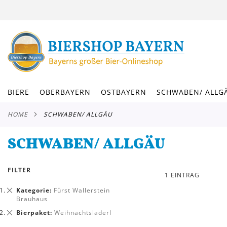
DIREKT
ZUM
INHALT
BIERE
OBERBAYERN
OSTBAYERN
SCHWABEN/ ALLG
HOME
SCHWABEN/ ALLGÄU
SCHWABEN/ ALLGÄU
FILTER
1
EINTRAG
Dies
Kategorie
Fürst Wallerstein
entfernen
Brauhaus
Dies
Bierpaket
Weihnachtsladerl
entfernen