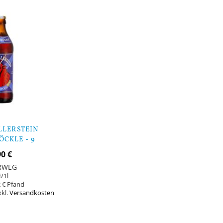
LLERSTEIN
CKLE - 9
CHEN
90 €
RWEG
€
/1l
 €
xkl.
Versandkosten