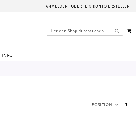
ANMELDEN
EIN KONTO ERSTELLEN
M
SUCHE
SUCHE
INFO
In
abs
Rei