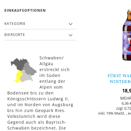
EINKAUFSOPTIONEN
KATEGORIE
BIERSORTE
Schwaben/
Allgäu
erstreckt sich
im Süden
FÜRST WA
entlang der
WINTERBÖ
Alpen vom
FLAS
18,
Bodensee bis zu den
MEH
Königsschlössern Ludwig II.
6,36 
und im Norden von Augsburg
0,72
bis hin zum Geopark Ries.
inkl. 19% MwSt.
,
e
Volkstümlich wird diese
Gegend auch als Bayrisch-
Nicht
Schwaben bezeichnet. Die
auf