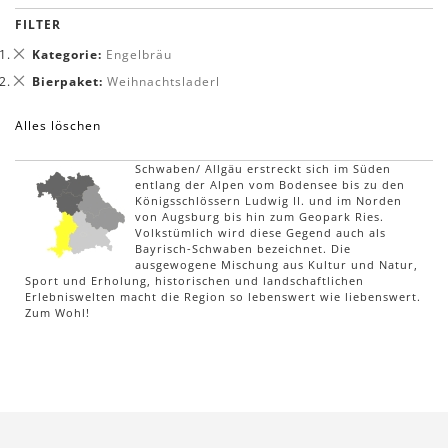
FILTER
Dies
Kategorie
Engelbräu
entfernen
Dies
Bierpaket
Weihnachtsladerl
entfernen
Alles löschen
Schwaben/ Allgäu erstreckt sich im Süden
entlang der Alpen vom Bodensee bis zu den
Königsschlössern Ludwig II. und im Norden
von Augsburg bis hin zum Geopark Ries.
Volkstümlich wird diese Gegend auch als
Bayrisch-Schwaben bezeichnet. Die
ausgewogene Mischung aus Kultur und Natur,
Sport und Erholung, historischen und landschaftlichen
Erlebniswelten macht die Region so lebenswert wie liebenswert.
Zum Wohl!