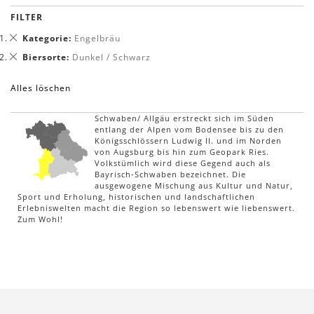
FILTER
Dies
Kategorie
Engelbräu
entfernen
Dies
Biersorte
Dunkel / Schwarz
entfernen
Alles löschen
Schwaben/ Allgäu erstreckt sich im Süden
entlang der Alpen vom Bodensee bis zu den
Königsschlössern Ludwig II. und im Norden
von Augsburg bis hin zum Geopark Ries.
Volkstümlich wird diese Gegend auch als
Bayrisch-Schwaben bezeichnet. Die
ausgewogene Mischung aus Kultur und Natur,
Sport und Erholung, historischen und landschaftlichen
Erlebniswelten macht die Region so lebenswert wie liebenswert.
Zum Wohl!