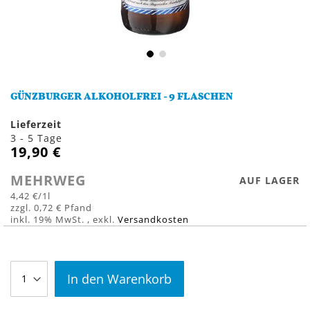
Zum
Anfang
GÜNZBURGER ALKOHOLFREI - 9 FLASCHEN
der
Bildergalerie
Lieferzeit
springen
3 - 5 Tage
19,90 €
MEHRWEG
AUF LAGER
4,42 €
/1l
0,72 €
inkl. 19% MwSt.
,
exkl.
Versandkosten
In den Warenkorb