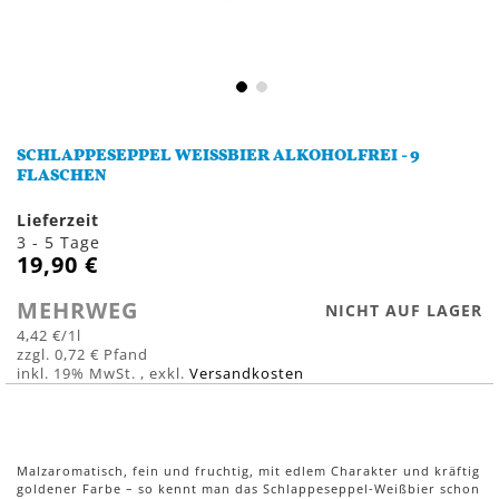
Zum
Anfang
SCHLAPPESEPPEL WEISSBIER ALKOHOLFREI - 9 F
der
LASCHEN
Bildergalerie
springen
Lieferzeit
3 - 5 Tage
19,90 €
MEHRWEG
NICHT AUF LAGER
4,42 €
/1l
0,72 €
inkl. 19% MwSt.
,
exkl.
Versandkosten
Malzaromatisch, fein und fruchtig, mit edlem Charakter und kräftig
goldener Farbe – so kennt man das Schlappeseppel-Weißbier schon