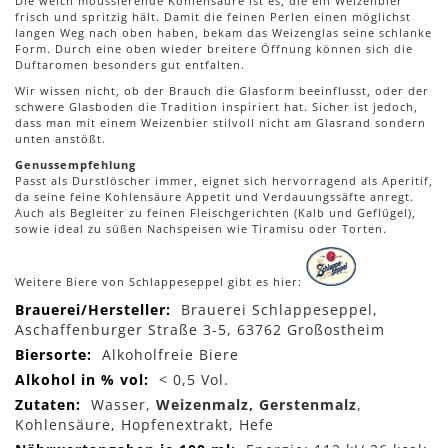
Die weich moussierende Kohlensäure ist es, die ein Weizenbier
frisch und spritzig hält. Damit die feinen Perlen einen möglichst
langen Weg nach oben haben, bekam das Weizenglas seine schlanke
Form. Durch eine oben wieder breitere Öffnung können sich die
Duftaromen besonders gut entfalten.
Wir wissen nicht, ob der Brauch die Glasform beeinflusst, oder der
schwere Glasboden die Tradition inspiriert hat. Sicher ist jedoch,
dass man mit einem Weizenbier stilvoll nicht am Glasrand sondern
unten anstößt.
Genussempfehlung
Passt als Durstlöscher immer, eignet sich hervorragend als Aperitif,
da seine feine Kohlensäure Appetit und Verdauungssäfte anregt.
Auch als Begleiter zu feinen Fleischgerichten (Kalb und Geflügel),
sowie ideal zu süßen Nachspeisen wie Tiramisu oder Torten.
Weitere Biere von Schlappeseppel gibt es hier:
Mehr
Brauerei Schlappeseppel,
Informationen
Aschaffenburger Straße 3-5, 63762 Großostheim
Alkoholfreie Biere
< 0,5 Vol.
Wasser,
Weizenmalz, Gerstenmalz
,
Kohlensäure, Hopfenextrakt, Hefe