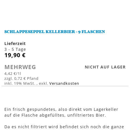
Zum
Anfang
SCHLAPPESEPPEL KELLERBIER - 9 FLASCHEN
der
Bildergalerie
Lieferzeit
springen
3 - 5 Tage
19,90 €
MEHRWEG
NICHT AUF LAGER
4,42 €
/1l
0,72 €
inkl. 19% MwSt.
,
exkl.
Versandkosten
Ein frisch gespundetes, also direkt vom Lagerkeller
auf die Flasche abgefülltes, unfiltriertes Bier.
Da es nicht filtriert wird befindet sich noch die ganze