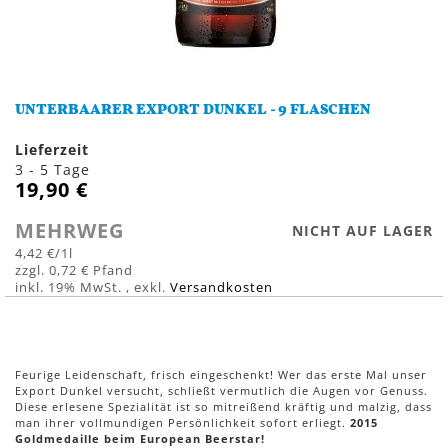
Zum
Anfang
UNTERBAARER EXPORT DUNKEL - 9 FLASCHEN
der
Bildergalerie
Lieferzeit
springen
3 - 5 Tage
19,90 €
MEHRWEG
NICHT AUF LAGER
4,42 €
/1l
0,72 €
inkl. 19% MwSt.
,
exkl.
Versandkosten
Feurige Leidenschaft, frisch eingeschenkt! Wer das erste Mal unser
Export Dunkel versucht, schließt vermutlich die Augen vor Genuss.
Diese erlesene Spezialität ist so mitreißend kräftig und malzig, dass
man ihrer vollmundigen Persönlichkeit sofort erliegt.
2015
Goldmedaille beim European Beerstar!