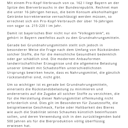
Mit einem Pro-Kopf-Verbrauch von ca. 162 l liegt Bayern an der
Spitze des Bierverbrauchs in der Bundesrepublik. Rechnet man
die unter 16-Jährigen heraus, die beim Konsum alkoholhaltiger
Getränke korrekterweise vernachlässigt werden müssen, so
errechnet sich ein Pro-Kopf-Verbrauch der über 16-Jährigen
von sogar ca. 215-220 l im Jahr.
Damit ist bayerisches Bier nicht nur ein “Volksgetränk”, es
gehört in Bayern zweifellos auch zu den Grundnahrungsmitteln.
Gerade bei Grundnahrungsmitteln stellt sich jedoch in
besonderer Weise die Frage nach dem Umfang von Rückständen
solcher Stoffe, die für die menschliche Gesundheit bedenklich
oder gar schädlich sind. Die modernen Anbauformen
landwirtschaftlicher Erzeugnisse und die allgemeine Belastung
unserer Umwelt mit Schadstoffen unterschiedlichsten
Ursprungs bewirken heute, dass es Nahrungsmittel, die gänzlich
rückstandsfrei sind, nicht gibt.
Um so wichtiger ist es gerade bei Grundnahrungsmitteln,
einerseits die Rückstandsbelastung zu minimieren und
andererseits auf die Zugabe all solcher Stoffe zu verzichten, die
für die Herstellung dieser Nahrungsmittel offenkundig nicht
erforderlich sind. Dies gilt im Besonderen für Zusatzstoffe, die
beispielsweise Geschmack, Farbe oder Haltbarkeit des Bieres
wie auch die Stabilität seines Schaumes künstlich beeinflussen
sollen, und deren Verwendung sich in den zurückliegenden bald
500 Jahren als für die Bierproduktion völlig überflüssig
erwiesen hat.