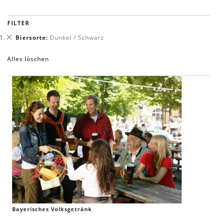
FILTER
Dies
Biersorte
Dunkel / Schwarz
entfernen
Alles löschen
Bayerisches Volksgetränk