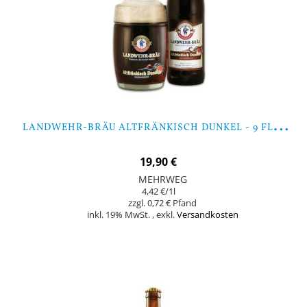
L
ANDWEHR-BRÄU ALTFRÄNKISCH DUNKEL - 9 FLASCHEN
19,90 €
MEHRWEG
4,42 €
/1l
0,72 €
inkl. 19% MwSt.
,
exkl.
Versandkosten
In den Warenkorb