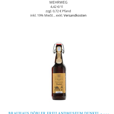
MEHRWEG
4,42 €
/1l
0,72 €
inkl. 19% MwSt.
,
exkl.
Versandkosten
Nicht auf Lager
B
RAUHAUS DÖBLER FREILANDMUSEUM DUNKEL - 9 FLASCHEN