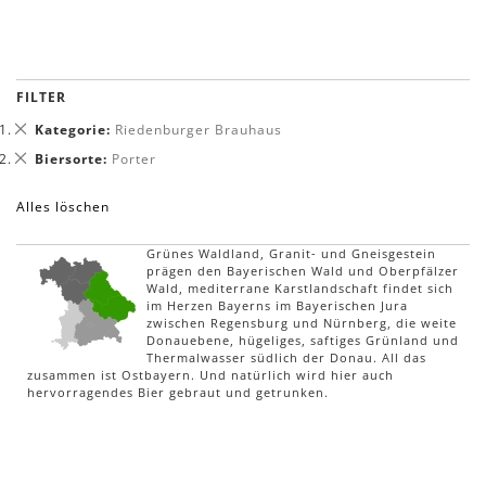
FILTER
Dies
Kategorie
Riedenburger Brauhaus
entfernen
Dies
Biersorte
Porter
entfernen
Alles löschen
Grünes Waldland, Granit- und Gneisgestein
prägen den Bayerischen Wald und Oberpfälzer
Wald, mediterrane Karstlandschaft findet sich
im Herzen Bayerns im Bayerischen Jura
zwischen Regensburg und Nürnberg, die weite
Donauebene, hügeliges, saftiges Grünland und
Thermalwasser südlich der Donau. All das
zusammen ist Ostbayern. Und natürlich wird hier auch
hervorragendes Bier gebraut und getrunken.