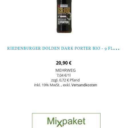
R
IEDENBURGER DOLDEN DARK PORTER BIO - 9 FLASCHEN
20,90 €
MEHRWEG
7,04 €
/1l
0,72 €
inkl. 19% MwSt.
,
exkl.
Versandkosten
In den Warenkorb